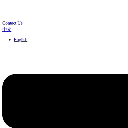
Contact Us
中文
English