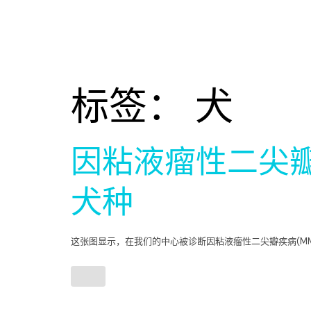
标签：
犬
因粘液瘤性二尖瓣
犬种
这张图显示，在我们的中心被诊断因粘液瘤性二尖瓣疾病(MMV