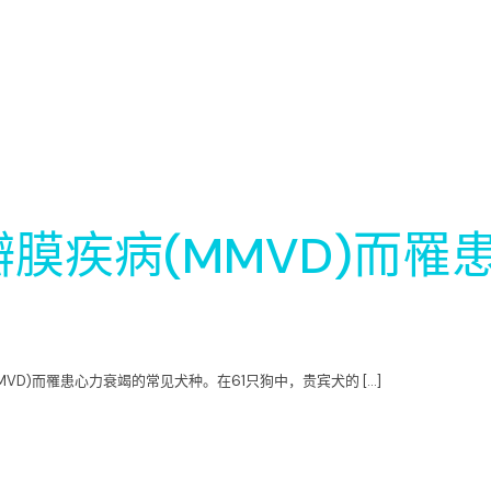
膜疾病(MMVD)而罹
D)而罹患心力衰竭的常见犬种。在61只狗中，贵宾犬的 […]